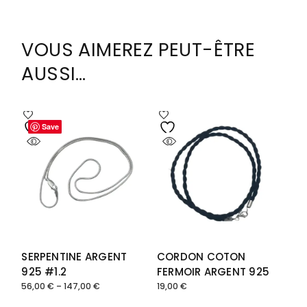
VOUS AIMEREZ PEUT-ÊTRE
AUSSI…
Save
Save
SERPENTINE ARGENT
CORDON COTON
925 #1.2
FERMOIR ARGENT 925
56,00
€
–
147,00
€
19,00
€
Plage
de
prix :