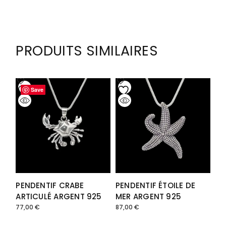
56,00 €
à
147,00 €
PRODUITS SIMILAIRES
Save
Save
PENDENTIF CRABE
PENDENTIF ÉTOILE DE
ARTICULÉ ARGENT 925
MER ARGENT 925
77,00
€
87,00
€