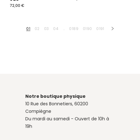
72,00
€
01
02
03
04
…
0189
0190
0191
Notre boutique physique
10 Rue des Bonnetiers, 60200
Compiègne
Du mardi au samedi - Ouvert de 10h à
19h