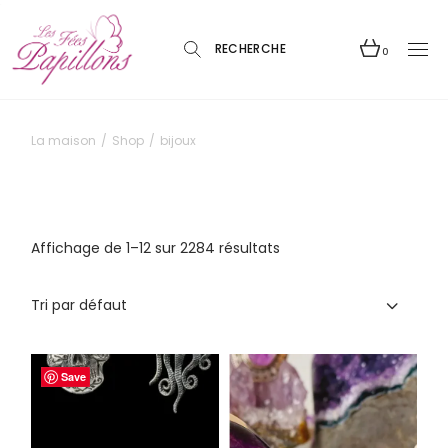
Skip
to
the
content
0
La maison
Shop
bijoux
Affichage de 1–12 sur 2284 résultats
Tri par défaut
Save
Save
Save
Save
Save
Save
Save
Save
Save
Save
Save
Save