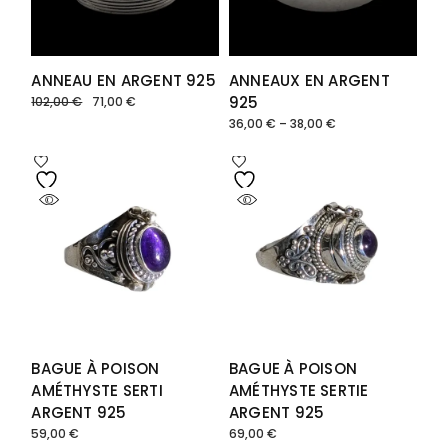
ANNEAU EN ARGENT 925
ANNEAUX EN ARGENT
925
102,00
€
71,00
€
Le
Le
prix
prix
36,00
€
–
38,00
€
Plage
initial
actuel
de
était :
est :
prix :
102,00 €.
71,00 €.
36,00 €
à
38,00 €
BAGUE À POISON
BAGUE À POISON
AMÉTHYSTE SERTI
AMÉTHYSTE SERTIE
ARGENT 925
ARGENT 925
59,00
€
69,00
€