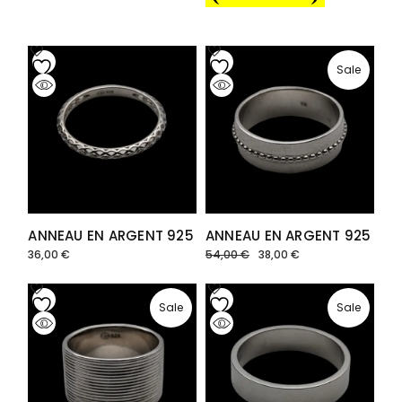
Sale
ANNEAU EN ARGENT 925
ANNEAU EN ARGENT 925
36,00
€
54,00
€
38,00
€
Le
Le
prix
prix
initial
actuel
était :
est :
54,00 €.
38,00 €.
Sale
Sale