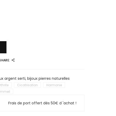
SHARE:
ux argent serti
,
bijoux pierres naturelles
rthrite
Cicatrisation
Harmonie
mmeil
Frais de port offert dès 50€ d 'achat !