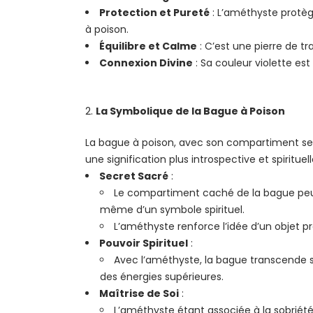
Protection et Pureté
: L’améthyste protège
à poison.
Équilibre et Calme
: C’est une pierre de tra
Connexion Divine
: Sa couleur violette est
La Symbolique de la Bague à Poison
La bague à poison, avec son compartiment sec
une signification plus introspective et spirituell
Secret Sacré
:
Le compartiment caché de la bague peut s
même d’un symbole spirituel.
L’améthyste renforce l’idée d’un objet 
Pouvoir Spirituel
:
Avec l’améthyste, la bague transcende so
des énergies supérieures.
Maîtrise de Soi
:
L’améthyste étant associée à la sobriété