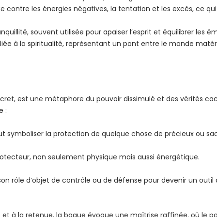
 contre les énergies négatives, la tentation et les excès, ce q
nquillité, souvent utilisée pour apaiser l’esprit et équilibrer les é
 liée à la spiritualité, représentant un pont entre le monde matérie
ret, est une métaphore du pouvoir dissimulé et des vérités cac
e :
ymboliser la protection de quelque chose de précieux ou sacré, 
protecteur, non seulement physique mais aussi énergétique.
n rôle d’objet de contrôle ou de défense pour devenir un outil 
 et à la retenue, la bague évoque une maîtrise raffinée, où le p