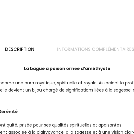
DESCRIPTION
INFORMATIONS COMPLÉMENTAIRE
La bague à poison ornée d’améthyste
ncarne une aura mystique, spirituelle et royale. Associant la pr
e devient un bijou chargé de significations liées à la sagesse, à 
 Sérénité
tiquité, prisée pour ses qualités spirituelles et apaisantes :
ment associée à la clairvoyance, à la sagesse et à une vision cla