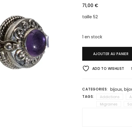
71,00
€
taille 52
1 en stock
AJOUTER AU PANIER
ADD TO WISHLIST
bijoux
,
bijo
CATEGORIES:
TAGS:
Addictions
A
Migraines
So