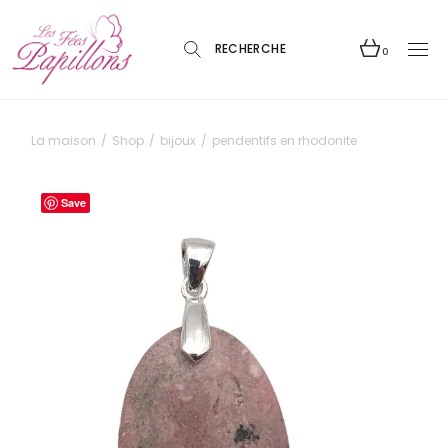
Skip
to
the
content
0
La maison
Shop
bijoux
pendentifs en rhodonite
Save