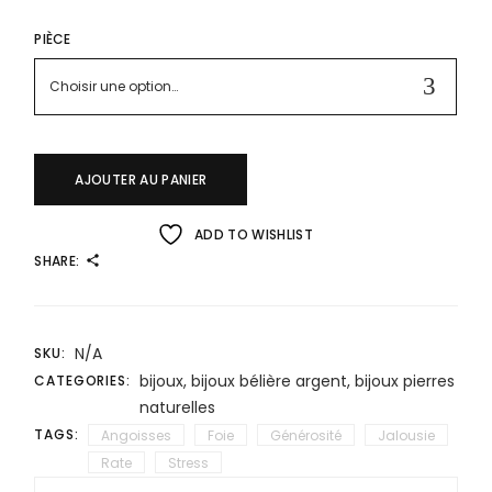
PIÈCE
Choisir une option…
AJOUTER AU PANIER
ADD TO WISHLIST
SHARE:
N/A
SKU:
bijoux
,
bijoux bélière argent
,
bijoux pierres
CATEGORIES:
naturelles
TAGS:
Angoisses
Foie
Générosité
Jalousie
Rate
Stress