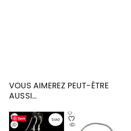
VOUS AIMEREZ PEUT-ÊTRE
AUSSI…
Save
Save
Save
Save
Save
Save
Sold