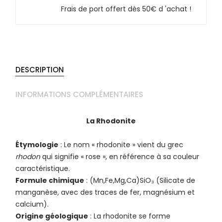
Frais de port offert dès 50€ d 'achat !
DESCRIPTION
INFORMATIONS COMPLÉMENTAIRES
La Rhodonite
Étymologie
: Le nom « rhodonite » vient du grec
rhodon
qui signifie « rose », en référence à sa couleur
caractéristique.
Formule chimique
: (Mn,Fe,Mg,Ca)SiO₃ (Silicate de
manganèse, avec des traces de fer, magnésium et
calcium).
Origine géologique
: La rhodonite se forme