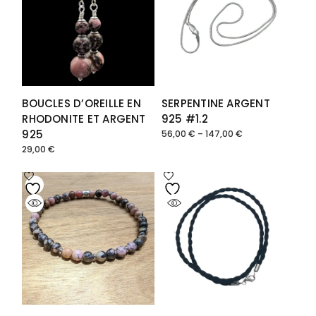
BOUCLES D’OREILLE EN
SERPENTINE ARGENT
RHODONITE ET ARGENT
925 #1.2
925
56,00
€
–
147,00
€
Plage
de
29,00
€
prix :
56,00 €
à
147,00 €