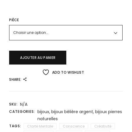
PIÈCE
Choisir une option…
AJOUTER AU PANIER
ADD TO WISHLIST
SHARE:
N/A
SKU:
bijoux
,
bijoux bélière argent
,
bijoux pierres
CATEGORIES:
naturelles
TAGS:
Clarté Mentale
Conscience
Créativité