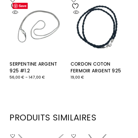
Save
Save
SERPENTINE ARGENT
CORDON COTON
925 #1.2
FERMOIR ARGENT 925
56,00
€
–
147,00
€
19,00
€
Plage
de
prix :
56,00 €
à
147,00 €
PRODUITS SIMILAIRES