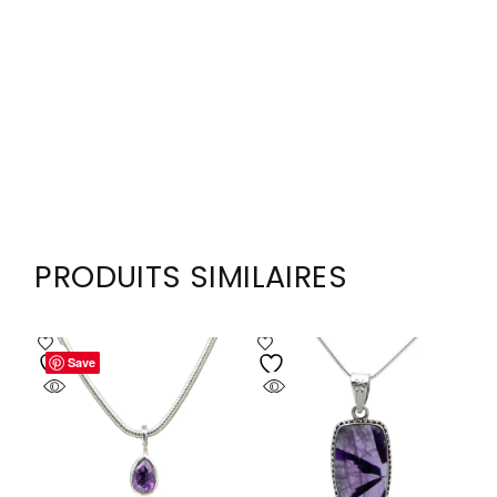
PRODUITS SIMILAIRES
Save
Save