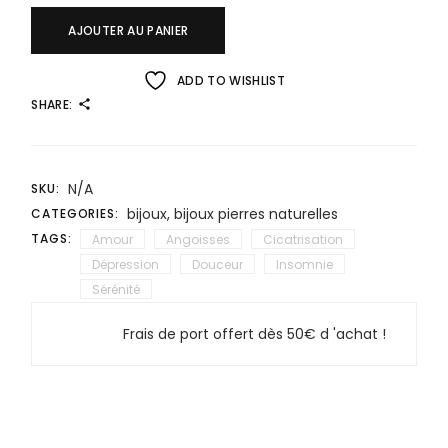
AJOUTER AU PANIER
ADD TO WISHLIST
SHARE:
N/A
SKU:
bijoux
,
bijoux pierres naturelles
CATEGORIES:
TAGS:
Amour
Angoisses
Cicatrisation
Dépression
Douceur
Insomnie
Sérénité
Frais de port offert dès 50€ d 'achat !