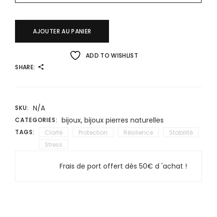
AJOUTER AU PANIER
ADD TO WISHLIST
SHARE:
N/A
SKU:
bijoux
,
bijoux pierres naturelles
CATEGORIES:
TAGS:
Clarté
Protection
Résilience
Stabilité
Stress
Frais de port offert dès 50€ d 'achat !