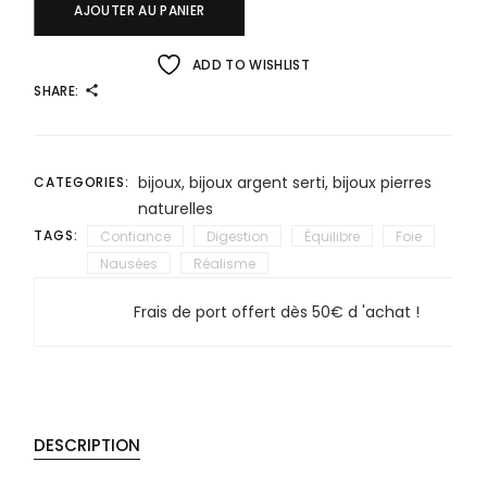
AJOUTER AU PANIER
ADD TO WISHLIST
SHARE:
bijoux
,
bijoux argent serti
,
bijoux pierres
CATEGORIES:
naturelles
TAGS:
Confiance
Digestion
Équilibre
Foie
Nausées
Réalisme
Frais de port offert dès 50€ d 'achat !
DESCRIPTION