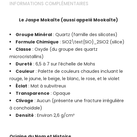
INFORMATIONS COMPLÉMENTAIRES
Le Jaspe Mokaïte (aussi appelé Mookaïte)
Groupe Minéral
: Quartz (famille des silicates)
Formule Chimique
: SiO2\text{SiO}_2SiO2​ (silice)
Classe
: Oxyde (du groupe des quartz
microcristallins)
Dureté
: 6,5 à 7 sur l’échelle de Mohs
Couleur
: Palette de couleurs chaudes incluant le
rouge, le jaune, le beige, le blanc, le rose, et le violet
Éclat
: Mat à subvitreux
Transparence
: Opaque
Clivage
: Aucun (présente une fracture irrégulière
à conchoïdale)
Densité
: Environ 2,6 g/cm³
Origine du Nom et Histoire