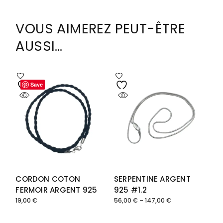
VOUS AIMEREZ PEUT-ÊTRE
AUSSI…
Save
Save
CORDON COTON
SERPENTINE ARGENT
FERMOIR ARGENT 925
925 #1.2
19,00
€
56,00
€
–
147,00
€
Plage
de
prix :
56,00 €