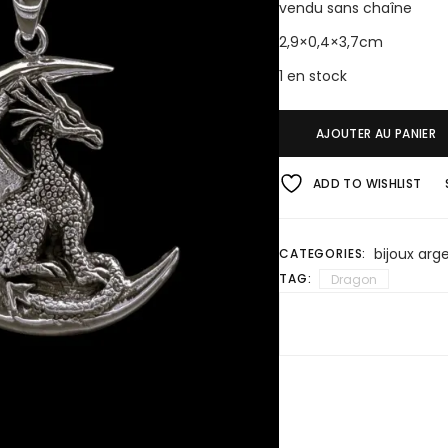
vendu sans chaîne
2,9×0,4×3,7cm
1 en stock
AJOUTER AU PANIER
ADD TO WISHLIST
bijoux arg
CATEGORIES:
TAG:
Dragon