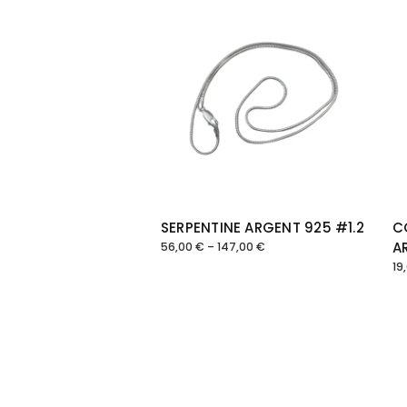
SERPENTINE ARGENT 925 #1.2
C
A
56,00
€
–
147,00
€
Plage
de
19
prix :
56,00 €
à
147,00 €