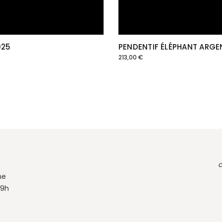
925
PENDENTIF ÉLÉPHANT ARGE
213,00
€
c
ne
19h