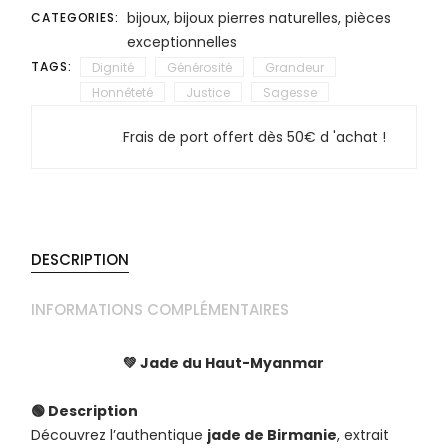
bijoux
,
bijoux pierres naturelles
,
pièces
CATEGORIES:
exceptionnelles
TAGS:
Dignité
Générosité
Grandeur
Honnêteté
Justice
Sagesse
Frais de port offert dès 50€ d 'achat !
DESCRIPTION
INFORMATIONS COMPLÉMENTAIRES
💚 Jade du Haut-Myanmar
🟢 Description
Découvrez l’authentique
jade de Birmanie
, extrait