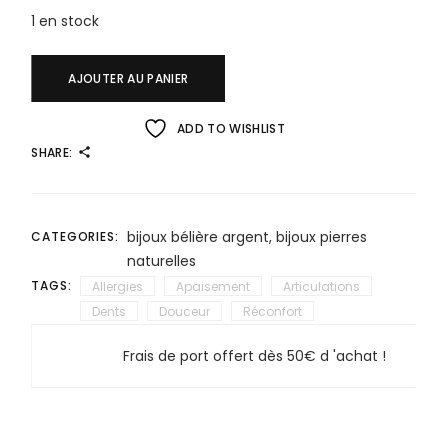
1 en stock
AJOUTER AU PANIER
ADD TO WISHLIST
SHARE:
bijoux bélière argent
,
bijoux pierres
CATEGORIES:
naturelles
TAGS:
Allergies
Apaisement
Articulations
Dents
Douceur
Réconfort
Frais de port offert dès 50€ d 'achat !