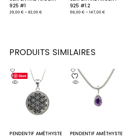
925 #1
925 #1.2
29,00
€
–
82,00
€
56,00
€
–
147,00
€
Plage
Plage
de
de
prix :
prix :
29,00 €
56,00 €
à
à
82,00 €
147,00 €
PRODUITS SIMILAIRES
Save
Save
PENDENTIF AMÉTHYSTE
PENDENTIF AMÉTHYSTE