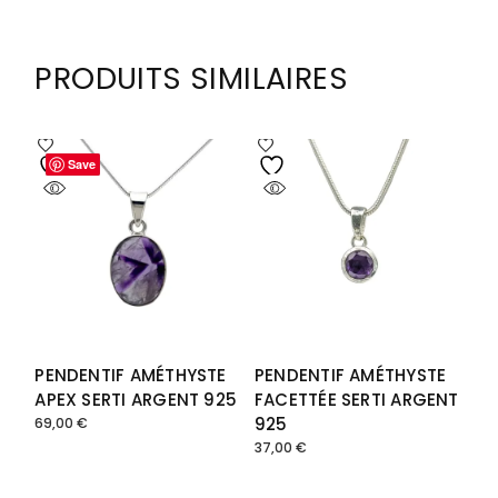
82,00 €
147,00 €
PRODUITS SIMILAIRES
Save
Save
PENDENTIF AMÉTHYSTE
PENDENTIF AMÉTHYSTE
APEX SERTI ARGENT 925
FACETTÉE SERTI ARGENT
925
69,00
€
37,00
€