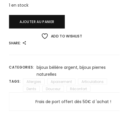
1 en stock
AJOUTER AU PANIER
ADD TO WISHLIST
SHARE:
bijoux bélière argent
,
bijoux pierres
CATEGORIES:
naturelles
TAGS:
Allergies
Apaisement
Articulations
Dents
Douceur
Réconfort
Frais de port offert dès 50€ d 'achat !