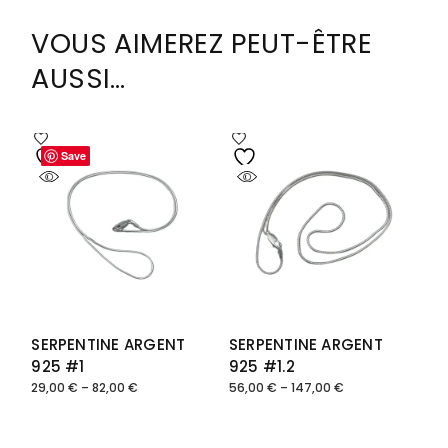
VOUS AIMEREZ PEUT-ÊTRE
AUSSI…
Save
Save
SERPENTINE ARGENT
SERPENTINE ARGENT
925 #1
925 #1.2
29,00
€
–
82,00
€
56,00
€
–
147,00
€
Plage
Plage
de
de
prix :
prix :
29,00 €
56,00 €
à
à