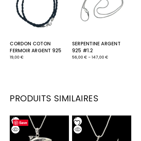
CORDON COTON
SERPENTINE ARGENT
FERMOIR ARGENT 925
925 #1.2
19,00
€
56,00
€
–
147,00
€
Plage
de
prix :
56,00 €
à
147,00 €
PRODUITS SIMILAIRES
Save
Save