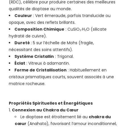
(RDC), célèbre pour produire certaines des meilleures
qualités de dioptase au monde.
Couleur
: Vert émeraude, parfois translucide ou
opaque, avec des reflets brillants.
Composition Chimique
: CuSiO₃·H₂O (silicate
hydraté de cuivre).
Dureté
: 5 sur l’échelle de Mohs (fragile,
nécessitant des soins attentifs).
Système Cristallin
: Trigonal.
Éclat
: Vitreux à adamantin.
Forme de Cristallisation
: Habituellement en
cristaux prismatiques courts, souvent associés à une
matrice rocheuse.
Propriétés Spirituelles et Énergétiques
Connexion au Chakra du Cœur
Le dioptase est étroitement lié au
chakra du
cœur
(Anahata), favorisant l’amour inconditionnel,