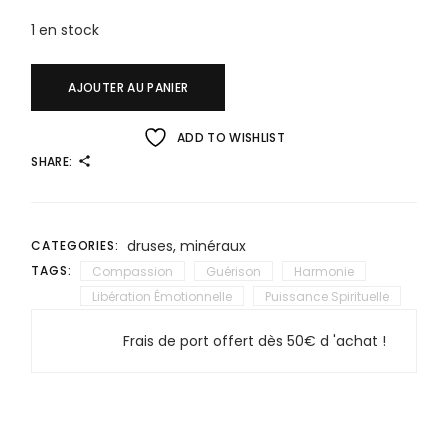
1 en stock
AJOUTER AU PANIER
ADD TO WISHLIST
SHARE:
druses
,
minéraux
CATEGORIES:
TAGS:
Compassion
Guérison
Harmonie
Libération Émotionnelle
Puissance Spirituelle
Frais de port offert dès 50€ d 'achat !