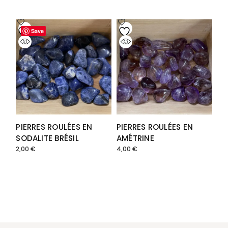
Save
Save
PIERRES ROULÉES EN
PIERRES ROULÉES EN
SODALITE BRÉSIL
AMÉTRINE
2,00
€
4,00
€