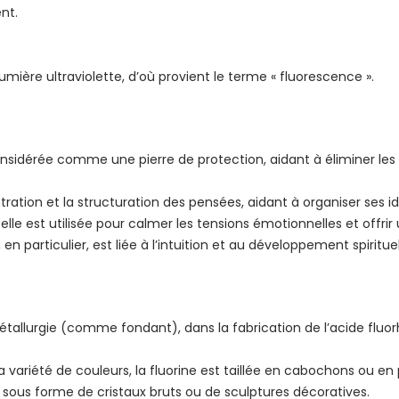
nt.
umière ultraviolette, d’où provient le terme « fluorescence ».
considérée comme une pierre de protection, aidant à éliminer les 
entration et la structuration des pensées, aidant à organiser se
, elle est utilisée pour calmer les tensions émotionnelles et offri
, en particulier, est liée à l’intuition et au développement spirituel
 métallurgie (comme fondant), dans la fabrication de l’acide fluo
 variété de couleurs, la fluorine est taillée en cabochons ou en p
e sous forme de cristaux bruts ou de sculptures décoratives.