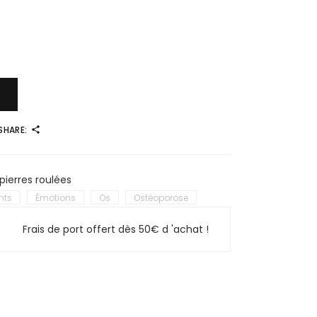
SHARE:
pierres roulées
nts
Émotions
Os
Ostéoporose
Frais de port offert dès 50€ d 'achat !