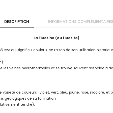
DESCRIPTION
INFORMATIONS COMPLÉMENTAIRE
La Fluorine (ou fluorite)
fluere
qui signifie « couler », en raison de son utilisation historiq
m)
ns les veines hydrothermales et se trouve souvent associée à de
variété de couleurs : violet, vert, bleu, jaune, rose, incolore, et 
ns géologiques de sa formation.
elativement tendre).