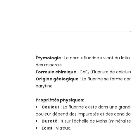
Étymologie
: Le nom « fluorine » vient du latin
des minerais.
Formule chimique
: CaF₂ (Fluorure de calciu
Origine géologique
: La fluorine se forme da
barytine.
Propriétés physiques:
Couleur
: La fluorine existe dans une grande 
couleur dépend des impuretés et des conditio
Dureté
: 4 sur l’échelle de Mohs (minéral r
Éclat
: Vitreux.