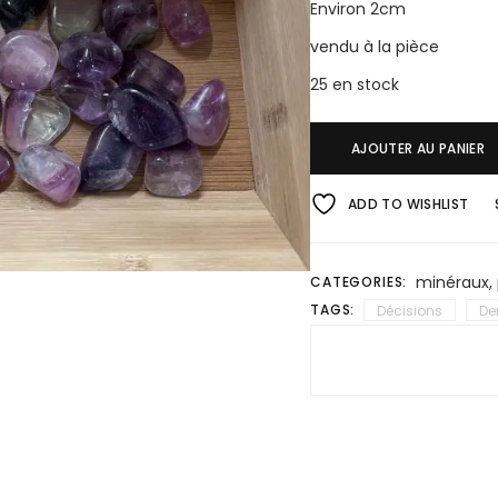
Environ 2cm
vendu à la pièce
25 en stock
AJOUTER AU PANIER
ADD TO WISHLIST
minéraux
,
CATEGORIES:
TAGS:
Décisions
De