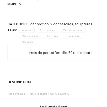
SHARE:
décoration & accessoires
,
sculptures
CATEGORIES:
TAGS:
Amour
Angoisses
Cicatrisation
Dépression
Douceur
Insomnie
Sérénité
Frais de port offert dès 50€ d 'achat !
DESCRIPTION
INFORMATIONS COMPLÉMENTAIRES
Le Quartz Rose