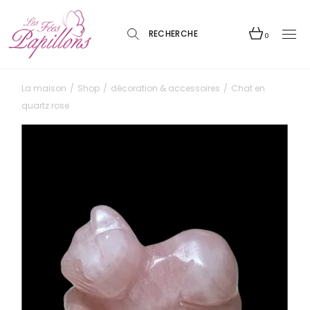
Skip
to
the
content
0
La maison
Shop
décoration & accessoires
Chat en
quartz rose