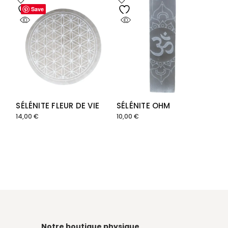
Save
Save
SÉLÉNITE FLEUR DE VIE
SÉLÉNITE OHM
14,00
€
10,00
€
Notre boutique physique