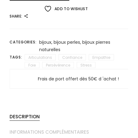
ADD TO WISHLIST
SHARE:
bijoux
,
bijoux perles
,
bijoux pierres
CATEGORIES:
naturelles
TAGS:
Articulations
Confiance
Empathie
Foie
Persévérence
Stress
Frais de port offert dès 50€ d 'achat !
DESCRIPTION
INFORMATIONS COMPLÉMENTAIRES