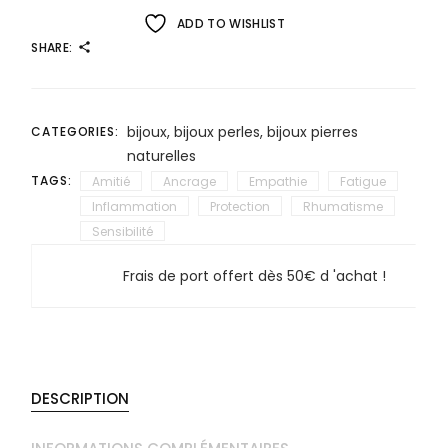
ADD TO WISHLIST
SHARE:
bijoux
,
bijoux perles
,
bijoux pierres
CATEGORIES:
naturelles
TAGS:
Amitié
Ancrage
Empathie
Fatigue
Inflammation
Protection
Rhumatisme
Sensibilité
Frais de port offert dès 50€ d 'achat !
DESCRIPTION