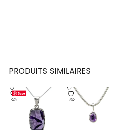
PRODUITS SIMILAIRES
Save
Save