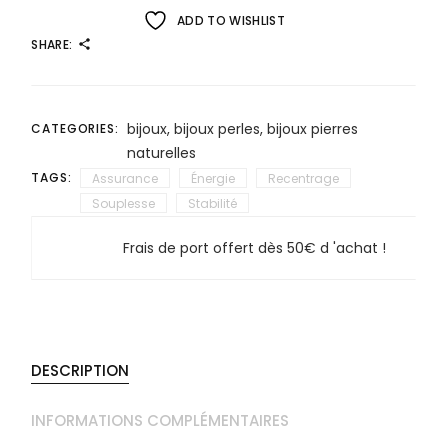
ADD TO WISHLIST
SHARE:
bijoux
,
bijoux perles
,
bijoux pierres
CATEGORIES:
naturelles
TAGS:
Assurance
Énergie
Recentrage
Souplesse
Stabilité
Frais de port offert dès 50€ d 'achat !
DESCRIPTION
INFORMATIONS COMPLÉMENTAIRES