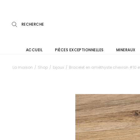
Skip
to
the
content
ACCUEIL
PIÈCES EXCEPTIONNELLES
MINERAUX
La maison
Shop
bijoux
Bracelet en améthyste chevron #10 e