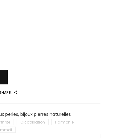
SHARE:
ux perles
,
bijoux pierres naturelles
rthrite
Cicatrisation
Harmonie
mmeil