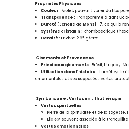
Propriétés Physiques
Couleur
: Violet, pouvant varier du lilas pâ
Transparence
: Transparente à translucid
Dureté (Échelle de Mohs)
: 7, ce qui la r
Système cristallin
: Rhomboédrique (hexa
Densité
: Environ 2,65 g/cm³
Gisements et Provenance
Principaux gisements
: Brésil, Uruguay, M
Utilisation dans l’histoire
: L’améthyste ét
ornementales et ses supposées vertus protect
Symbolique et Vertus en Lithothérapie
Vertus spirituelles
:
Pierre de la spiritualité et de la sagesse
Elle est souvent associée à la tranquillité d
Vertus émotionnelles
: