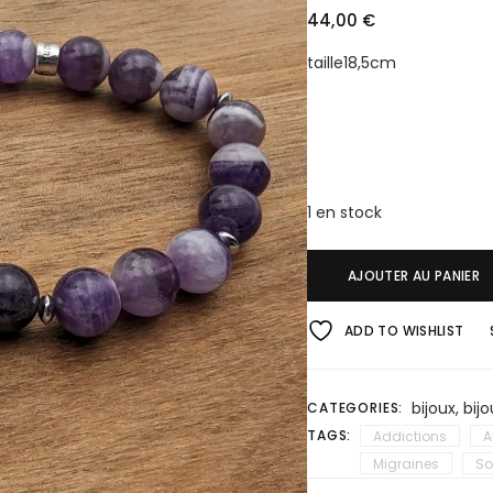
44,00
€
taille18,5cm
1 en stock
AJOUTER AU PANIER
ADD TO WISHLIST
bijoux
,
bijo
CATEGORIES:
TAGS:
Addictions
A
Migraines
So