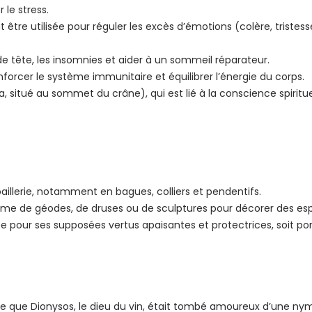
 le stress.
ut être utilisée pour réguler les excès d’émotions (colère, tristess
de tête, les insomnies et aider à un sommeil réparateur.
nforcer le système immunitaire et équilibrer l’énergie du corps.
, situé au sommet du crâne), qui est lié à la conscience spiritue
oaillerie, notamment en bagues, colliers et pendentifs.
rme de géodes, de druses ou de sculptures pour décorer des es
ée pour ses supposées vertus apaisantes et protectrices, soit po
te que Dionysos, le dieu du vin, était tombé amoureux d’une