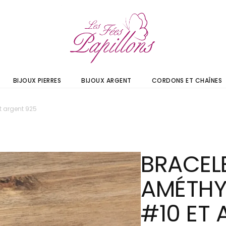
BIJOUX PIERRES
BIJOUX ARGENT
CORDONS ET CHAÎNES
t argent 925
BRACEL
AMÉTHY
#10 ET