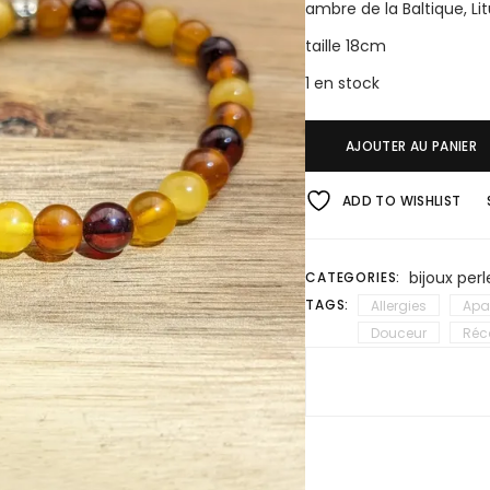
ambre de la Baltique, Li
taille 18cm
1 en stock
AJOUTER AU PANIER
ADD TO WISHLIST
bijoux perl
CATEGORIES:
TAGS:
Allergies
Apa
Douceur
Réc