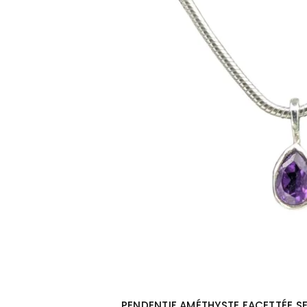
PENDENTIF AMÉTHYSTE FACETTÉE S