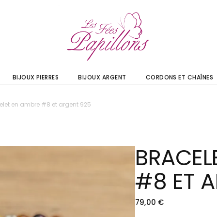
BIJOUX PIERRES
BIJOUX ARGENT
CORDONS ET CHAÎNES
elet en ambre #8 et argent 925
BRACEL
#8 ET 
79,00
€