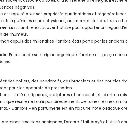
t souvent associé au soleil, à la lumière et à l’énergie. Il est 
luences négatives.
e est réputé pour ses propriétés purificatrices et régénératrices.
’il aide à guérir les maux physiques, notamment les douleurs arti
 en soi :
L’ambre est souvent utilisé pour apporter un regain d’éne
on de l’humeur.
man depuis des millénaires, l’ambre était porté par les ancien
ls :
En raison de son origine organique, l’ambre est perçu co
de vie.
er des colliers, des pendentifs, des bracelets et des boucles d’o
sont pour les appareils de protection.
 aussi taillé en figurines, sculptures et autres objets d’art en r
nt que résine ne brûle pas directement, certaines résines simila
s. « L’ambre » en parfumerie est en fait une note olfactive cré
certaines traditions anciennes, l’ambre était broyé et utilisé d