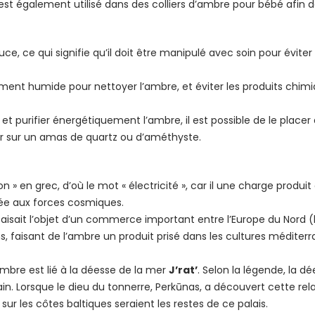
l est également utilisé dans des colliers d’ambre pour bébé afin d
ce, ce qui signifie qu’il doit être manipulé avec soin pour éviter
rement humide pour nettoyer l’ambre, et éviter les produits chi
et purifier énergétiquement l’ambre, il est possible de le placer à 
sser sur un amas de quartz ou d’améthyste.
n » en grec, d’où le mot « électricité », car il une charge produit 
ée aux forces cosmiques.
 faisait l’objet d’un commerce important entre l’Europe du Nord (
ons, faisant de l’ambre un produit prisé dans les cultures médi
ambre est lié à la déesse de la mer
J’rat’
. Selon la légende, la d
orsque le dieu du tonnerre, Perkūnas, a découvert cette relation,
r les côtes baltiques seraient les restes de ce palais.