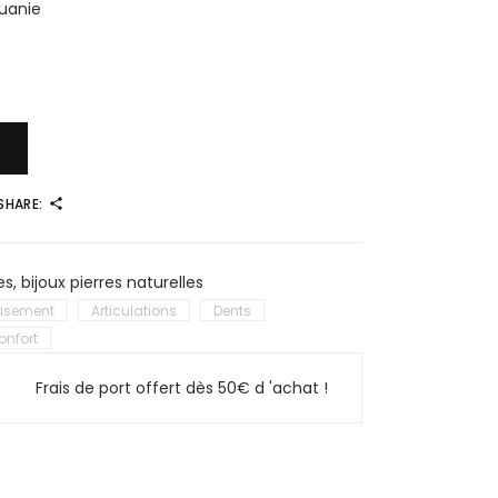
tuanie
SHARE:
es
,
bijoux pierres naturelles
isement
Articulations
Dents
onfort
Frais de port offert dès 50€ d 'achat !