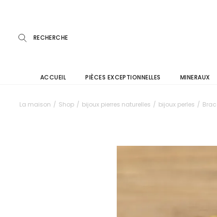
Skip
to
the
content
ACCUEIL
PIÈCES EXCEPTIONNELLES
MINERAUX
La maison
Shop
bijoux pierres naturelles
bijoux perles
Brac