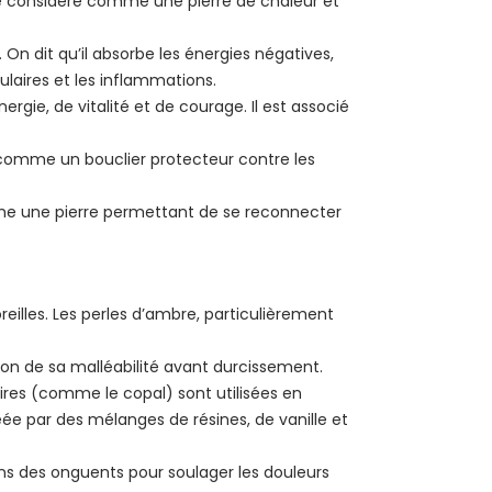
être considéré comme une pierre de chaleur et
 On dit qu’il absorbe les énergies négatives,
culaires et les inflammations.
rgie, de vitalité et de courage. Il est associé
s comme un bouclier protecteur contre les
mme une pierre permettant de se reconnecter
reilles. Les perles d’ambre, particulièrement
aison de sa malléabilité avant durcissement.
ires (comme le copal) sont utilisées en
ée par des mélanges de résines, de vanille et
ans des onguents pour soulager les douleurs