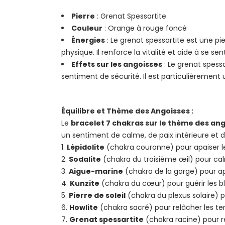
Pierre
: Grenat Spessartite
Couleur
: Orange à rouge foncé
Énergies
: Le grenat spessartite est une pi
physique. Il renforce la vitalité et aide à se se
Effets sur les angoisses
: Le grenat spessa
sentiment de sécurité. Il est particulièrement u
Équilibre et Thème des Angoisses :
Le
bracelet 7 chakras sur le thème des an
un sentiment de calme, de paix intérieure et d
Lépidolite
(chakra couronne) pour apaiser le
Sodalite
(chakra du troisième œil) pour calme
Aigue-marine
(chakra de la gorge) pour ap
Kunzite
(chakra du cœur) pour guérir les bl
Pierre de soleil
(chakra du plexus solaire) po
Howlite
(chakra sacré) pour relâcher les te
Grenat spessartite
(chakra racine) pour ren