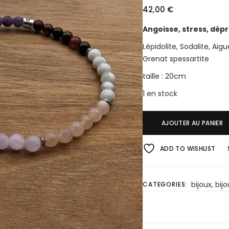
42,00
€
Angoisse, stress, dép
Lépidolite, Sodalite, Aigu
Grenat spessartite
taille : 20cm
1 en stock
AJOUTER AU PANIER
ADD TO WISHLIST
bijoux
,
bijo
CATEGORIES: