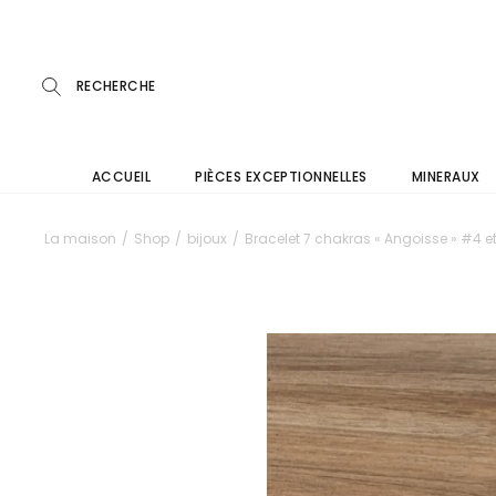
Skip
to
the
content
ACCUEIL
PIÈCES EXCEPTIONNELLES
MINERAUX
La maison
Shop
bijoux
Bracelet 7 chakras « Angoisse » #4 e