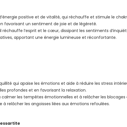
 d’énergie positive et de vitalité, qui réchauffe et stimule le chakr
t en favorisant un sentiment de joie et de légèreté.
il réchauffe l’esprit et le cœur, dissipant les sentiments d’inquiét
gatives, apportant une énergie lumineuse et réconfortante.
uillité qui apaise les émotions et aide à réduire les stress intérie
es profondes et en favorisant la relaxation.
 à calmer les tempêtes émotionnelles et à relâcher les blocages
aide à relâcher les angoisses liées aux émotions refoulées.
essartite