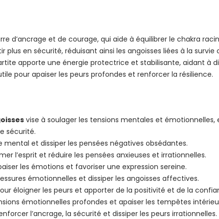
erre d’ancrage et de courage, qui aide à équilibrer le chakra rac
ntir plus en sécurité, réduisant ainsi les angoisses liées à la surv
rtite apporte une énergie protectrice et stabilisante, aidant à dis
tile pour apaiser les peurs profondes et renforcer la résilience.
goisses
vise à soulager les tensions mentales et émotionnelles,
e sécurité.
 mental et dissiper les pensées négatives obsédantes.
r l’esprit et réduire les pensées anxieuses et irrationnelles.
aiser les émotions et favoriser une expression sereine.
essures émotionnelles et dissiper les angoisses affectives.
ur éloigner les peurs et apporter de la positivité et de la confia
nsions émotionnelles profondes et apaiser les tempêtes intérieu
forcer l’ancrage, la sécurité et dissiper les peurs irrationnelles.