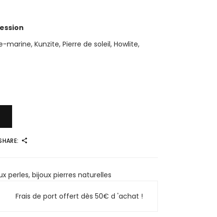
ression
e-marine, Kunzite, Pierre de soleil, Howlite,
SHARE:
ux perles
,
bijoux pierres naturelles
Frais de port offert dès 50€ d 'achat !