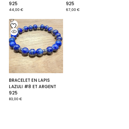
925
925
44,00
€
67,00
€
BRACELET EN LAPIS
LAZULI #8 ET ARGENT
925
83,00
€