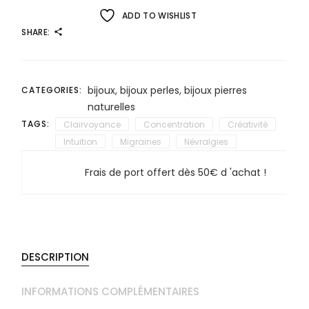
ADD TO WISHLIST
SHARE:
bijoux
,
bijoux perles
,
bijoux pierres
CATEGORIES:
naturelles
TAGS:
Clairvoyance
Concentration
Créativité
Intuition
Migraines
Névralgies
Frais de port offert dès 50€ d 'achat !
DESCRIPTION
INFORMATIONS COMPLÉMENTAIRES