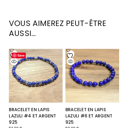
VOUS AIMEREZ PEUT-ÊTRE
AUSSI…
Save
Save
Save
Save
Save
Save
Save
Save
Save
BRACELET EN LAPIS
BRACELET EN LAPIS
LAZULI #4 ET ARGENT
LAZULI #6 ET ARGENT
925
925