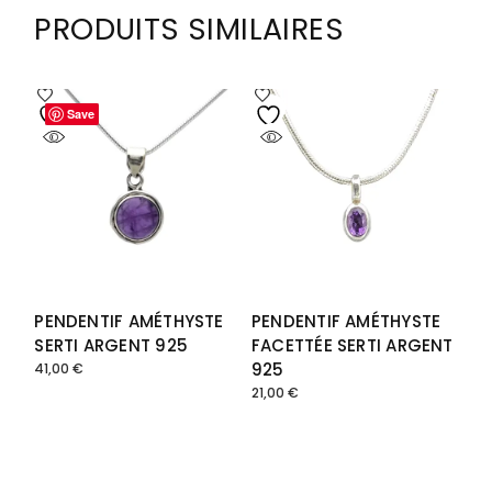
PRODUITS SIMILAIRES
Save
Save
PENDENTIF AMÉTHYSTE
PENDENTIF AMÉTHYSTE
SERTI ARGENT 925
FACETTÉE SERTI ARGENT
925
41,00
€
21,00
€