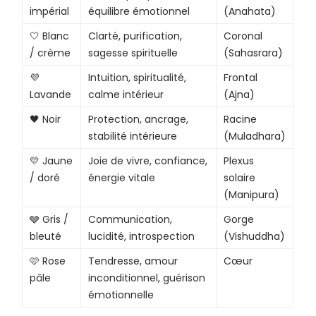
impérial
équilibre émotionnel
(Anahata)
🤍 Blanc
Clarté, purification,
Coronal
/ crème
sagesse spirituelle
(Sahasrara)
💜
Intuition, spiritualité,
Frontal
Lavande
calme intérieur
(Ajna)
🖤 Noir
Protection, ancrage,
Racine
stabilité intérieure
(Muladhara)
💛 Jaune
Joie de vivre, confiance,
Plexus
/ doré
énergie vitale
solaire
(Manipura)
🩶 Gris /
Communication,
Gorge
bleuté
lucidité, introspection
(Vishuddha)
🩷 Rose
Tendresse, amour
Cœur
pâle
inconditionnel, guérison
émotionnelle