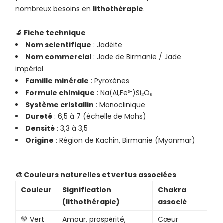
nombreux besoins en
lithothérapie
.
🔬 Fiche technique
Nom scientifique
: Jadéite
Nom commercial
: Jade de Birmanie / Jade
impérial
Famille minérale
: Pyroxènes
Formule chimique
: Na(Al,Fe³⁺)Si₂O₆
Système cristallin
: Monoclinique
Dureté
: 6,5 à 7 (échelle de Mohs)
Densité
: 3,3 à 3,5
Origine
: Région de Kachin, Birmanie (Myanmar)
🎨 Couleurs naturelles et vertus associées
Couleur
Signification
Chakra
(lithothérapie)
associé
💚 Vert
Amour, prospérité,
Cœur