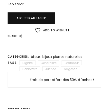
1 en stock
AJOUTER AU PANIER
ADD TO WISHLIST
SHARE:
bijoux
,
bijoux pierres naturelles
CATEGORIES:
TAGS:
Dignité
Générosité
Grandeur
Honnêteté
Justice
Sagesse
Frais de port offert dès 50€ d 'achat !