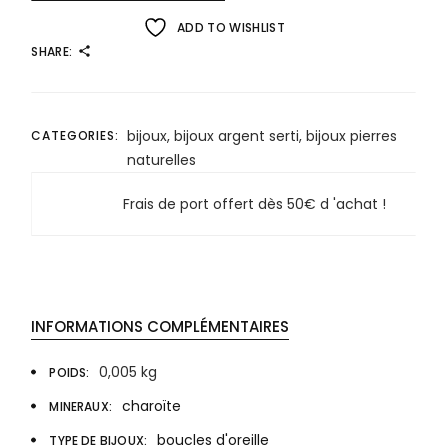
ADD TO WISHLIST
SHARE:
bijoux
,
bijoux argent serti
,
bijoux pierres
CATEGORIES:
naturelles
Frais de port offert dès 50€ d 'achat !
INFORMATIONS COMPLÉMENTAIRES
0,005 kg
POIDS
charoïte
MINERAUX
boucles d'oreille
TYPE DE BIJOUX