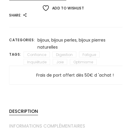
ADD TO WISHLIST
SHARE:
bijoux
,
bijoux perles
,
bijoux pierres
CATEGORIES:
naturelles
TAGS:
Confiance
Digestion
Fatigue
Inquiétude
Joie
Optimisme
Frais de port offert dès 50€ d 'achat !
DESCRIPTION
INFORMATIONS COMPLÉMENTAIRES