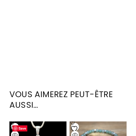
VOUS AIMEREZ PEUT-ÊTRE
AUSSI…
Save
Save
Save
Save
Save
Save
Save