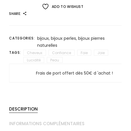
ADD TO WISHLIST
SHARE:
bijoux
,
bijoux perles
,
bijoux pierres
CATEGORIES:
naturelles
TAGS:
Cheveux
Confiance
Foie
Joie
Lucidité
Peau
Frais de port offert dès 50€ d 'achat !
DESCRIPTION
INFORMATIONS COMPLÉMENTAIRES