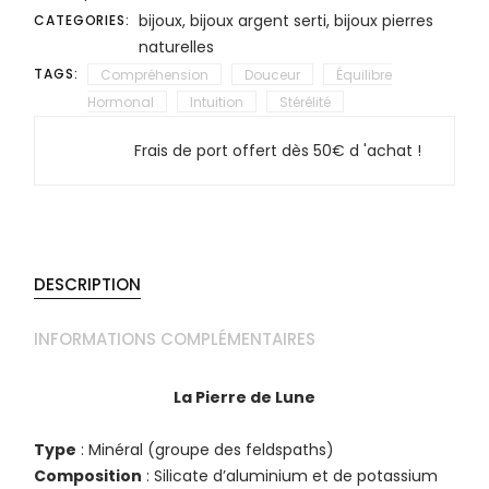
bijoux
,
bijoux argent serti
,
bijoux pierres
CATEGORIES:
naturelles
TAGS:
Compréhension
Douceur
Équilibre
Hormonal
Intuition
Stérélité
Frais de port offert dès 50€ d 'achat !
DESCRIPTION
INFORMATIONS COMPLÉMENTAIRES
La Pierre de Lune
Type
: Minéral (groupe des feldspaths)
Composition
: Silicate d’aluminium et de potassium