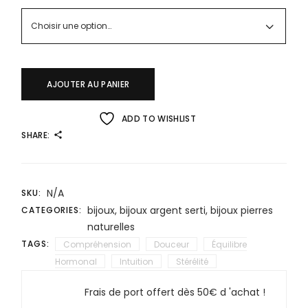
Choisir une option…
AJOUTER AU PANIER
ADD TO WISHLIST
SHARE:
N/A
SKU:
bijoux
,
bijoux argent serti
,
bijoux pierres
CATEGORIES:
naturelles
TAGS:
Compréhension
Douceur
Équilibre
Hormonal
Intuition
Stérélité
Frais de port offert dès 50€ d 'achat !