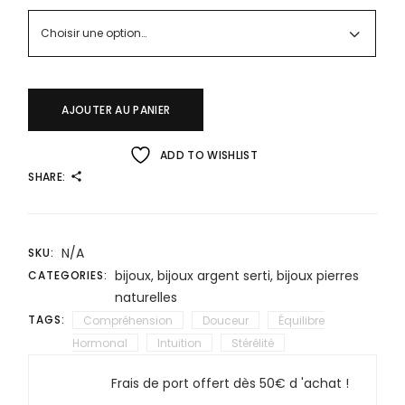
Choisir une option…
AJOUTER AU PANIER
ADD TO WISHLIST
SHARE:
N/A
SKU:
bijoux
,
bijoux argent serti
,
bijoux pierres
CATEGORIES:
naturelles
TAGS:
Compréhension
Douceur
Équilibre
Hormonal
Intuition
Stérélité
Frais de port offert dès 50€ d 'achat !