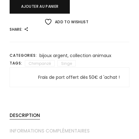
AJOUTER AU PANIER
ADD TO WISHLIST
SHARE:
bijoux argent
,
collection animaux
CATEGORIES:
TAGS:
Chimpanzé
Singe
Frais de port offert dès 50€ d 'achat !
DESCRIPTION
INFORMATIONS COMPLÉMENTAIRES