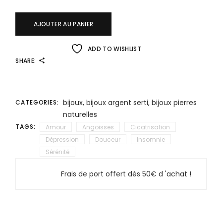
AJOUTER AU PANIER
ADD TO WISHLIST
SHARE:
bijoux
,
bijoux argent serti
,
bijoux pierres
CATEGORIES:
naturelles
TAGS:
Amour
Angoisses
Cicatrisation
Dépression
Douceur
Insomnie
Sérénité
Frais de port offert dès 50€ d 'achat !