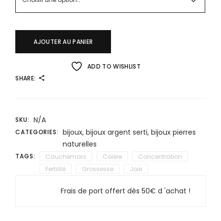
AJOUTER AU PANIER
ADD TO WISHLIST
SHARE:
N/A
SKU:
bijoux
,
bijoux argent serti
,
bijoux pierres
CATEGORIES:
naturelles
TAGS:
Cauchemars
Colère
Concentration
Fertilité
Grossesse
Joie
Frais de port offert dès 50€ d 'achat !