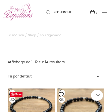
Skip
to
the
content
0
La maison
Shop
soulagement
Affichage de 1–12 sur 14 résultats
Tri par défaut
Save
Save
Save
Save
Save
Save
Save
Save
Save
Save
Save
Save
Sold