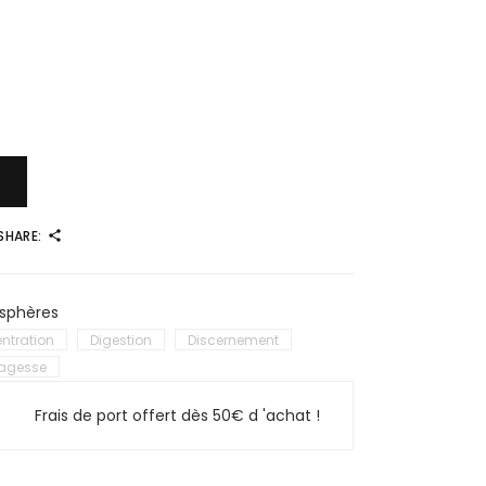
SHARE:
sphères
ntration
Digestion
Discernement
agesse
Frais de port offert dès 50€ d 'achat !