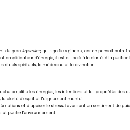
ient du grec
krystallos
, qui signifie « glace », car on pensait autref
mplificateur d’énergie, il est associé à la clarté, à la purificati
es rituels spirituels, la médecine et la divination.
 roche amplifie les énergies, les intentions et les propriétés des au
 la clarté d’esprit et l’alignement mental.
es émotions et à apaiser le stress, favorisant un sentiment de paix
s et purifie l’environnement.