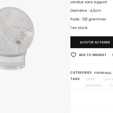
vendue sans support
Diamètre : 4,5cm
Poids : 128 grammes
1 en stock
AJOUTER AU PANIER
ADD TO WISHLIST
minéraux
,
CATEGORIES:
TAGS:
Clarté
Conce
Méditation
S