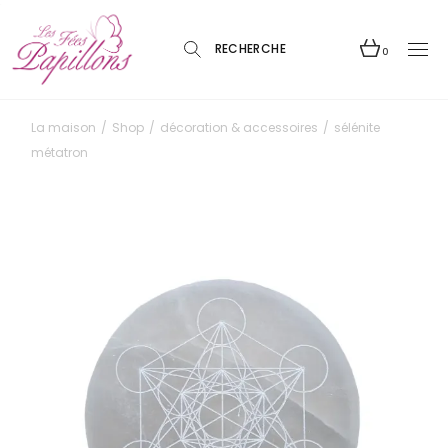
Skip
to
the
content
0
La maison
Shop
décoration & accessoires
sélénite
métatron