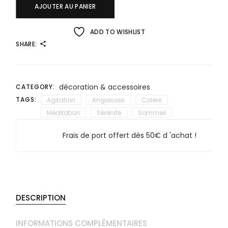
AJOUTER AU PANIER
ADD TO WISHLIST
SHARE:
décoration & accessoires
CATEGORY:
TAGS:
Agitation
Angoisses
Colère
Méditation
Sérénité
Sommeil
Frais de port offert dès 50€ d 'achat !
DESCRIPTION
INFORMATIONS COMPLÉMENTAIRES