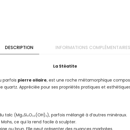
DESCRIPTION
INFORMATIONS COMPLÉMENTAIRE
La Stéatite
 parfois
pierre ollaire
, est une roche métamorphique compos
 quartz. Appréciée pour ses propriétés pratiques et esthétiques, 
du talc (Mg₃Si₄O₁₀(OH)₂), parfois mélangé à d’autres minéraux.
 Mohs, ce qui la rend facile à sculpter.
beige ou brun. Elle peut présenter des nuances marbrées.