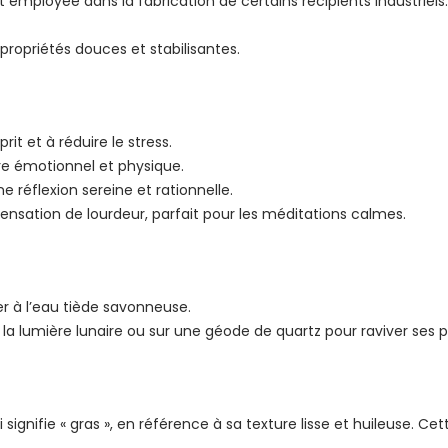
est employée dans la fabrication de certains récipients industriels.
propriétés douces et stabilisantes.
rit et à réduire le stress.
ibre émotionnel et physique.
e réflexion sereine et rationnelle.
ensation de lourdeur, parfait pour les méditations calmes.
ver à l’eau tiède savonneuse.
 la lumière lunaire ou sur une géode de quartz pour raviver ses p
ui signifie « gras », en référence à sa texture lisse et huileuse. 