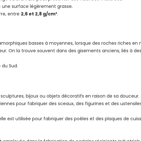
c une surface légèrement grasse.
rre, entre
2,6 et 2,8 g/cm³
.
tamorphiques basses à moyennes, lorsque des roches riches en 
aleur. On la trouve souvent dans des gisements anciens, liés à d
ue du Sud.
e sculptures, bijoux ou objets décoratifs en raison de sa douceur.
anciennes pour fabriquer des sceaux, des figurines et des ustensiles
 elle est utilisée pour fabriquer des poêles et des plaques de cui