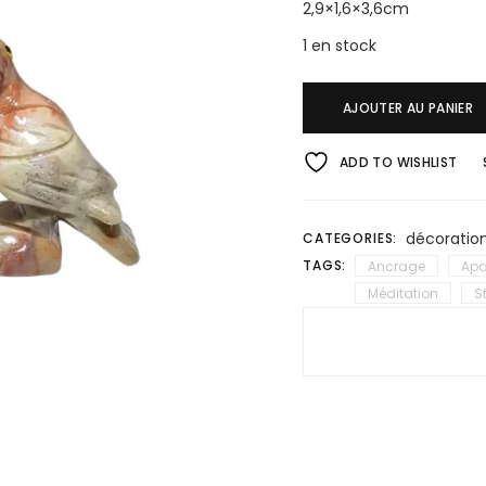
2,9×1,6×3,6cm
1 en stock
AJOUTER AU PANIER
ADD TO WISHLIST
décoratio
CATEGORIES:
TAGS:
Ancrage
Apa
Méditation
S