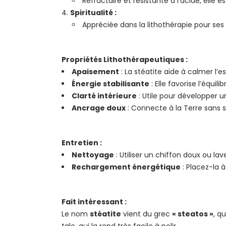
Réfractaire et résistante à l’acide, elle 
Spiritualité :
Appréciée dans la lithothérapie pour ses 
Propriétés Lithothérapeutiques :
Apaisement
: La stéatite aide à calmer l’esp
Énergie stabilisante
: Elle favorise l’équil
Clarté intérieure
: Utile pour développer un
Ancrage doux
: Connecte à la Terre sans s
Entretien :
Nettoyage
: Utiliser un chiffon doux ou la
Rechargement énergétique
: Placez-la à
Fait intéressant :
Le nom
stéatite
vient du grec
« steatos »
, q
talc, qui la rend très facile à polir.