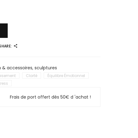
SHARE:
n & accessoires
,
sculptures
isement
Clarté
Équilibre Émotionnel
tress
Frais de port offert dès 50€ d 'achat !