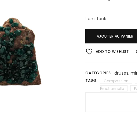
1 en stock
AJOUTER AU PANIER
ADD TO WISHLIST
druses
,
mi
CATEGORIES:
TAGS:
Compassion
Émotionnelle
P