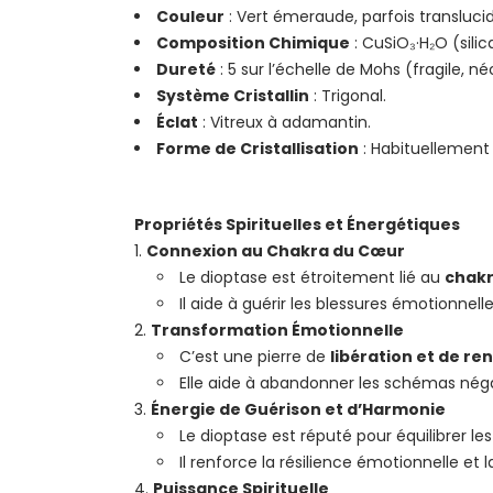
Couleur
: Vert émeraude, parfois translucid
Composition Chimique
: CuSiO₃·H₂O (silic
Dureté
: 5 sur l’échelle de Mohs (fragile, né
Système Cristallin
: Trigonal.
Éclat
: Vitreux à adamantin.
Forme de Cristallisation
: Habituellement
Propriétés Spirituelles et Énergétiques
Connexion au Chakra du Cœur
Le dioptase est étroitement lié au
chakr
Il aide à guérir les blessures émotionnel
Transformation Émotionnelle
C’est une pierre de
libération et de r
Elle aide à abandonner les schémas négati
Énergie de Guérison et d’Harmonie
Le dioptase est réputé pour équilibrer le
Il renforce la résilience émotionnelle et 
Puissance Spirituelle