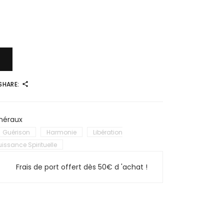
SHARE:
néraux
Guérison
Harmonie
Libération
uissance Spirituelle
Frais de port offert dès 50€ d 'achat !