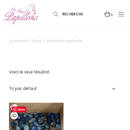
Skip
to
the
content
0
La maison
Shop
protection spirituelle
Voici le seul résultat
Tri par défaut
Save