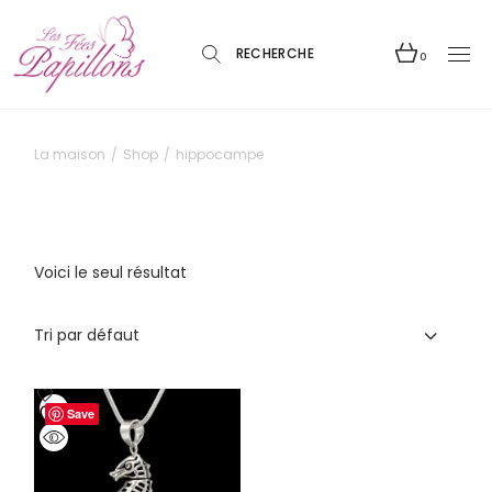
Skip
to
the
content
0
La maison
Shop
hippocampe
Voici le seul résultat
Tri par défaut
Save