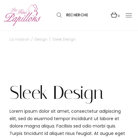
Skip
to
the
content
0
La maison
Design
Sleek Design
Sleek Design
Lorem ipsum dolor sit amet, consectetur adipiscing
elit, sed do eiusmod tempor incididunt ut labore et
dolore magna aliqua. Facilisis sed odio morbi quis.
Turpis tincidunt id aliquet risus feugiat. At augue eget